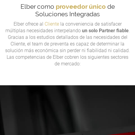
Elber como
proveedor único
de
Soluciones Integradas
Elber ofrece al
Cliente
la conveniencia de satisfacer
múltiplas necesidades interpelando
un solo Partner fiable
.
Gracias a los estudios detallados de las necesidades del
Cliente, el team de preventa es capaz de determinar la
solución más económica sin perder ni fiabilidad ni calidad.
Las competencias de Elber cobren los siguientes sectores
de mercado: