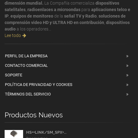
dimensión mundial.
La Compañía comercializa
dispositivos
satelitales
,
radioenlaces a microondas
para
aplicaciones telco e
IP
,
equipos de monitoreo
de la
señal TV y Radio
,
soluciones de
comprensión video HD y ULTRA HD en contribución
,
dispositivos
audio
a los operadores...
Lee todo
PERFIL DE LA EMPRESA
CONTACTO COMERCIAL
SOPORTE
POLÍTICA DE PRIVACIDAD Y COOKIES
TÉRMINOS DEL SERVICIO
Productos Nuevos
HS++LINK/SM_SPX+...