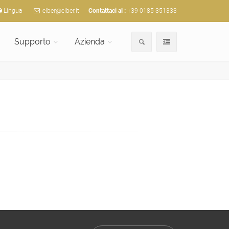
Lingua
elber@elber.it
Contattaci al :
+39 0185 351333
Supporto
Azienda