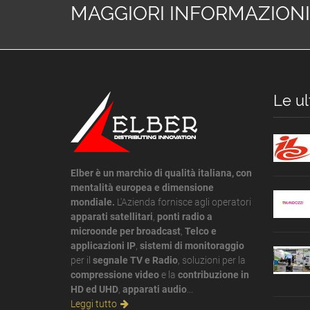
MAGGIORI INFORMAZIONI
Le ul
Elber è un marchio di qualità italiana, con
mentalità europea e dimensione
mondiale.
L'Azienda fornisce agli operatori
apparati satellitari
,
ponti radio a
microonde per broadcast
,
Telco e
applicazioni IP
,
sistemi di monitoraggio
per il
segnale TV e Radio
, soluzioni per la
compressione video
e la
contribuzione in
HD ed UHD
,
apparati audio
...
Leggi tutto