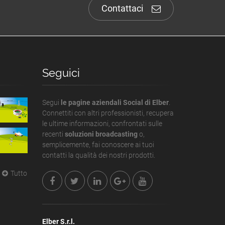
Contattaci
Seguici
Segui
le pagine aziendali Social di Elber
.
Connettiti con altri professionisti, recupera
le ultime informazioni, confrontati sulle
recenti
soluzioni broadcasting
o,
semplicemente, fai conoscere ai tuoi
contatti la qualità dei nostri prodotti.
Tutto
Elber S.r.l.