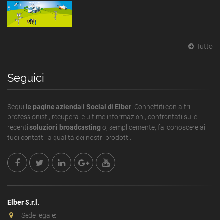
Tutto
Seguici
Segui
le pagine aziendali Social di Elber
. Connettiti con altri
professionisti, recupera le ultime informazioni, confrontati sulle
recenti
soluzioni broadcasting
o, semplicemente, fai conoscere ai
tuoi contatti la qualità dei nostri prodotti.
Elber S.r.l.
Sede legale: