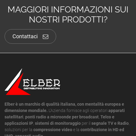
MAGGIORI INFORMAZIONI SUI
NOSTRI PRODOTTI?
Contattaci
Elber è un marchio di qualità italiana, con mentalità europea e
dimensione mondiale.
L'Azienda fornisce agli operatori
apparati
satellitari
,
ponti radio a microonde per broadcast
,
Telco e
applicazioni IP
,
sistemi di monitoraggio
per il
segnale TV e Radio
,
soluzioni per la
compressione video
e la
contribuzione in HD ed