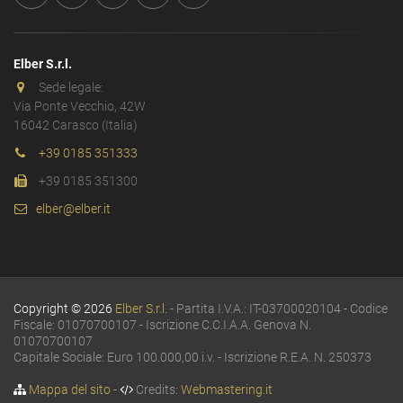
Elber S.r.l.
Sede legale:
Via Ponte Vecchio, 42W
16042 Carasco (Italia)
+39 0185 351333
+39 0185 351300
elber@elber.it
Copyright © 2026
Elber S.r.l.
- Partita I.V.A.: IT-03700020104 - Codice
Fiscale: 01070700107 - Iscrizione C.C.I.A.A. Genova N.
01070700107
Capitale Sociale: Euro 100.000,00 i.v. - Iscrizione R.E.A. N. 250373
Mappa del sito
-
Credits:
Webmastering.it