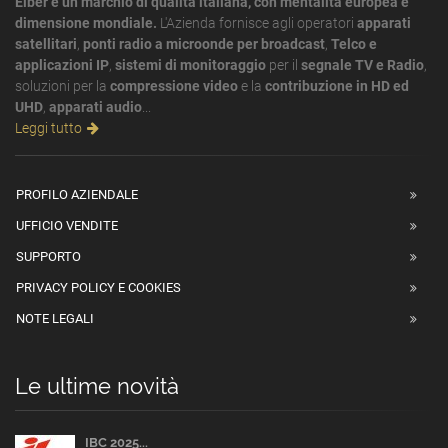
Elber è un marchio di qualità italiana, con mentalità europea e
dimensione mondiale.
L'Azienda fornisce agli operatori
apparati
satellitari
,
ponti radio a microonde per broadcast
,
Telco e
applicazioni IP
,
sistemi di monitoraggio
per il
segnale TV e Radio
,
soluzioni per la
compressione video
e la
contribuzione in HD ed
UHD
,
apparati audio
...
Leggi tutto
PROFILO AZIENDALE
UFFICIO VENDITE
SUPPORTO
PRIVACY POLICY E COOKIES
NOTE LEGALI
Le ultime novità
IBC 2025...