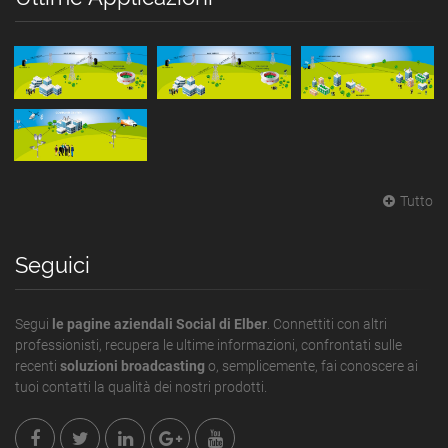
Tutto
Seguici
Segui
le pagine aziendali Social di Elber
. Connettiti con altri
professionisti, recupera le ultime informazioni, confrontati sulle
recenti
soluzioni broadcasting
o, semplicemente, fai conoscere ai
tuoi contatti la qualità dei nostri prodotti.