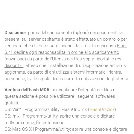
Disclaimer
: prima del caricamento (upload) dei documenti ivi
presenti sul server ospitante è stato effettuato un controllo per
verificare che i files fossero indenni da virus. In ogni caso
Elber
S.r.l. declina ogni responsabilità in ordine allo scaricamento
(download) da parte dell'Utenza dei files sopra riportati e resi
disponibili
, atteso che l'installazione di un'applicazione antivirus
aggiornata, da parte di chi utilizza sistemi informatici, rientra,
comunque, tra le regole di una corretta utilizzazione degli stessi.
Verifica dell'hash MD5
: per verificare l'integrità dei files di
questa sezione è possibile utilizzare i seguenti softwares
gratuiti:
OS: Win* | Programma/utility: HashOnClick (
HashOnClick
)
OS: *nix | Programma/utility: aprire una console e digitare
md5sum nome_file.estensione
OS: Mac OS X | Programma/utility: aprire una console e digitare