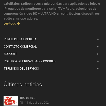
satelitales
,
radioenlaces a microondas
para
aplicaciones telco e
IP
,
equipos de monitoreo
de la
señal TV y Radio
,
soluciones de
comprensión video HD y ULTRA HD en contribución
,
dispositivos
audio
a los operadores...
Lee todo
PERFIL DE LA EMPRESA
CONTACTO COMERCIAL
SOPORTE
POLÍTICA DE PRIVACIDAD Y COOKIES
TÉRMINOS DEL SERVICIO
Últimas noticias
IBC 2025...
11 de Julio de 2024