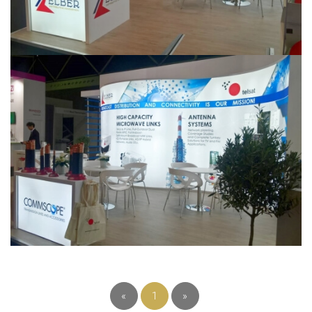
«
1
»