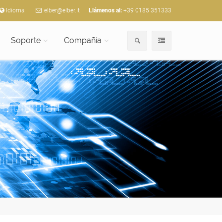
Idioma
elber@elber.it
Llámenos al:
+39 0185 351333
Soporte
Compañía