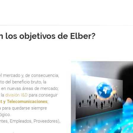
n los objetivos de Elber?
el mercado y, de consecuencia,
to del beneficio bruto, la
da en nuevas áreas de mercado;
 la
división I&D
para conseguir
t y Telecomunicaciones
;
a para quedarse siempre
ógico.
entes, Empleados, Proveedores),