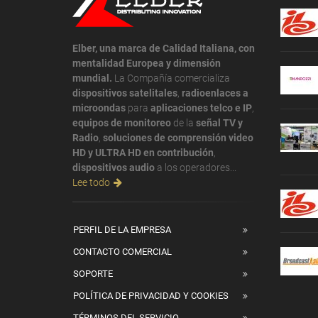
Elber, una marca de Calidad Italiana, con
mentalidad Europea y dimensión
mundial.
La Compañía comercializa
dispositivos satelitales
,
radioenlaces a
microondas
para
aplicaciones telco e IP
,
equipos de monitoreo
de la
señal TV y
Radio
,
soluciones de comprensión video
HD y ULTRA HD en contribución
,
dispositivos audio
a los operadores...
Lee todo
PERFIL DE LA EMPRESA
CONTACTO COMERCIAL
SOPORTE
POLÍTICA DE PRIVACIDAD Y COOKIES
TÉRMINOS DEL SERVICIO