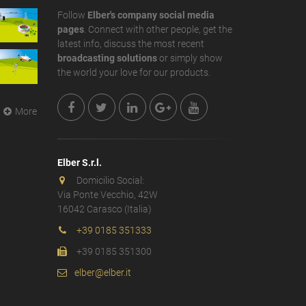
Follow
Elber's company social media
pages
. Connect with other people, get the
latest info, discuss the most recent
broadcasting solutions
or simply show
the world your love for our products.
More
Elber S.r.l.
Domicilio Social:
Via Ponte Vecchio, 42W
16042 Carasco (Italia)
+39 0185 351333
+39 0185 351300
elber@elber.it