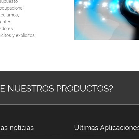
esupuesto;
ocupacional;
reclamos;
ientes;
edores.
citos y explícitos;
RE NUESTROS PRODUCTOS?
as noticias
Últimas Aplicacione