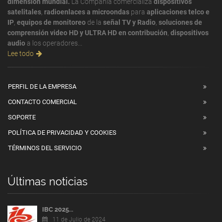
dimensión mundial.
La Compañía comercializa
dispositivos
satelitales
,
radioenlaces a microondas
para
aplicaciones telco e
IP
,
equipos de monitoreo
de la
señal TV y Radio
,
soluciones de
comprensión video HD y ULTRA HD en contribución
,
dispositivos
audio
a los operadores...
Lee todo
PERFIL DE LA EMPRESA
CONTACTO COMERCIAL
SOPORTE
POLÍTICA DE PRIVACIDAD Y COOKIES
TÉRMINOS DEL SERVICIO
Últimas noticias
IBC 2025...
11 de Julio de 2024