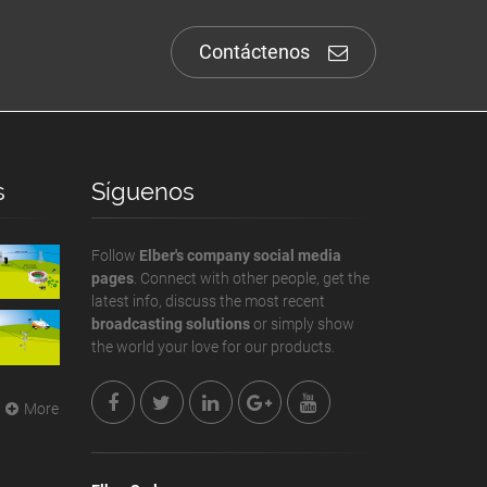
Contáctenos
s
Síguenos
Follow
Elber's company social media
pages
. Connect with other people, get the
latest info, discuss the most recent
broadcasting solutions
or simply show
the world your love for our products.
More