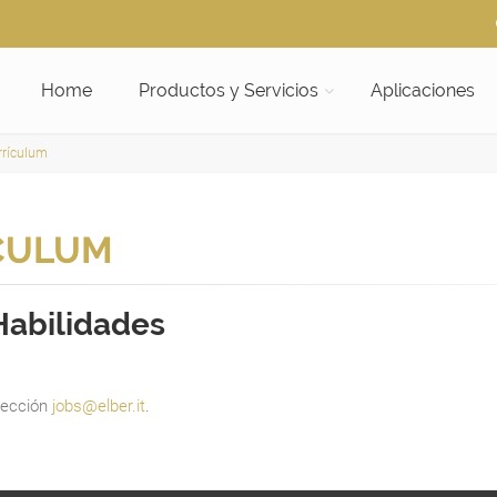
Home
Productos y Servicios
Aplicaciones
rrículum
ÍCULUM
Habilidades
rección
jobs@elber.it
.