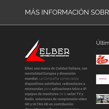
MÁS INFORMACIÓN SOB
Últim
Elber, una marca de Calidad Italiana, con
mentalidad Europea y dimensión
mundial.
La Compañía comercializa
dispositivos satelitales
,
radioenlaces a
microondas
para
aplicaciones telco e IP
,
equipos de monitoreo
de la
señal TV y
Radio
,
soluciones de comprensión video
HD y ULTRA HD en contribución
,