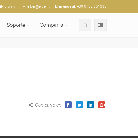
Idioma
elber@elber.it
Llámenos al:
+39 0185 351333
Soporte
Compañía
Comparte en
: