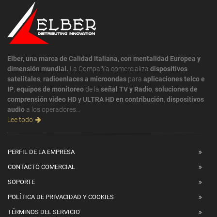
Elber, una marca de Calidad Italiana, con mentalidad Europea y
dimensión mundial.
La Compañía comercializa
dispositivos
satelitales
,
radioenlaces a microondas
para
aplicaciones telco e
IP
,
equipos de monitoreo
de la
señal TV y Radio
,
soluciones de
comprensión video HD y ULTRA HD en contribución
,
dispositivos
audio
a los operadores...
Lee todo
PERFIL DE LA EMPRESA
CONTACTO COMERCIAL
SOPORTE
POLÍTICA DE PRIVACIDAD Y COOKIES
TÉRMINOS DEL SERVICIO