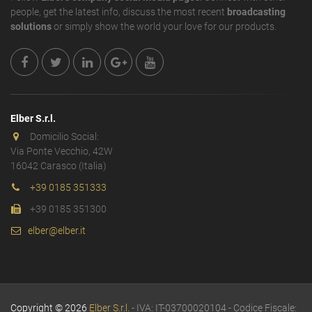
people, get the latest info, discuss the most recent
broadcasting
solutions
or simply show the world your love for our products.
Elber S.r.l.
Domicilio Social:
Via Ponte Vecchio, 42W
16042 Carasco (Italia)
+39 0185 351333
+39 0185 351300
elber@elber.it
Copyright © 2026
Elber S.r.l.
- IVA: IT-03700020104 - Codice Fiscale: