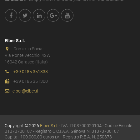
Elber S.r.l.
Domicilio Social:
Via Ponte Vecchio, 42W
16042 Carasco (Italia)
+39 0185 351333
+39 0185 351300
elber@elber.it
Copyright © 2026
Elber S.r.l.
- IVA: IT-03700020104 - Codice Fiscale:
01070700107 - Registro C.C.I.A.A. Génova N. 01070700107
Capital: 100.000,00 euros i.v. - Registro R.E.A. N. 250373