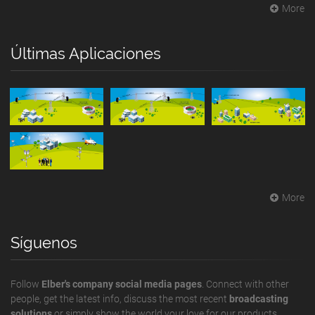
More
Últimas Aplicaciones
More
Síguenos
Follow
Elber's company social media pages
. Connect with other
people, get the latest info, discuss the most recent
broadcasting
solutions
or simply show the world your love for our products.