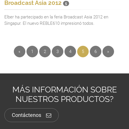
Broadcast Asia 2012
5
Elber ha partecipado en la feria Broadcast Asia 2012 en
Singapur. El nuevo REBLE610 impresionó todos.
«
1
2
3
4
5
6
»
MÁS INFORMACIÓN SOBRE
NUESTROS PRODUCTOS?
Contáctenos