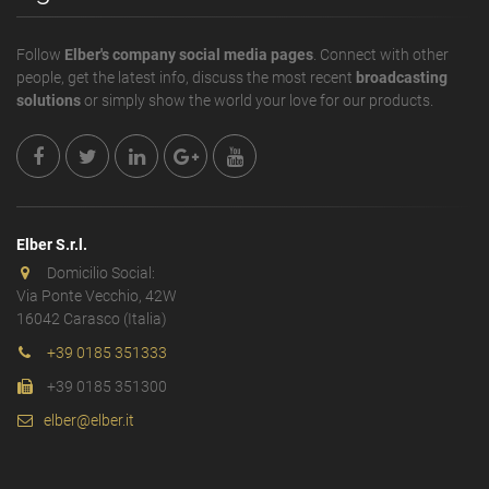
Follow
Elber's company social media pages
. Connect with other
people, get the latest info, discuss the most recent
broadcasting
solutions
or simply show the world your love for our products.
Elber S.r.l.
Domicilio Social:
Via Ponte Vecchio, 42W
16042 Carasco (Italia)
+39 0185 351333
+39 0185 351300
elber@elber.it