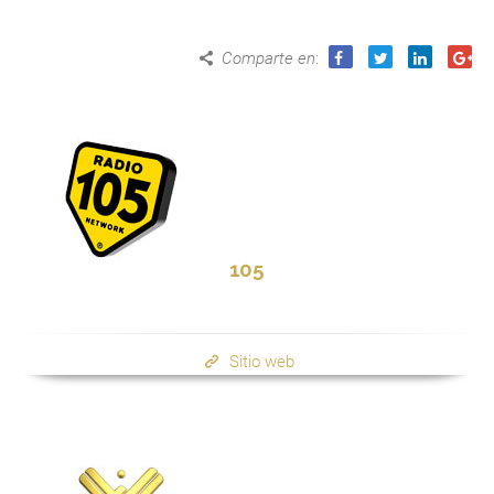
Comparte en
:
105
Sitio web