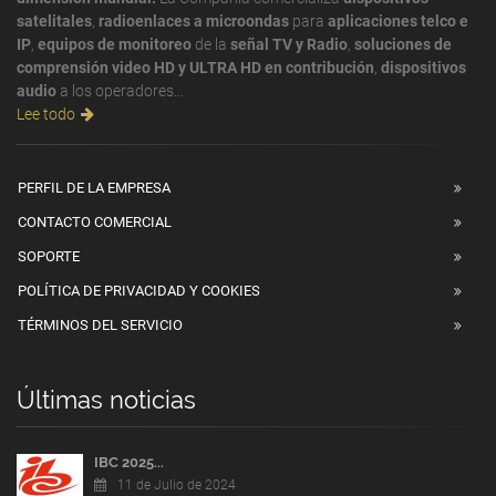
satelitales
,
radioenlaces a microondas
para
aplicaciones telco e
IP
,
equipos de monitoreo
de la
señal TV y Radio
,
soluciones de
comprensión video HD y ULTRA HD en contribución
,
dispositivos
audio
a los operadores...
Lee todo
PERFIL DE LA EMPRESA
CONTACTO COMERCIAL
SOPORTE
POLÍTICA DE PRIVACIDAD Y COOKIES
TÉRMINOS DEL SERVICIO
Últimas noticias
IBC 2025...
11 de Julio de 2024