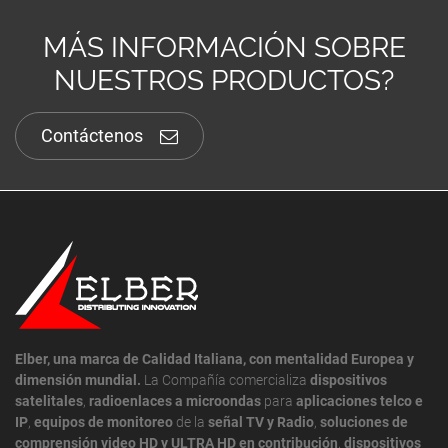
MÁS INFORMACIÓN SOBRE
NUESTROS PRODUCTOS?
Contáctenos
Elber, una marca de Calidad Italiana, con mentalidad Europea y
dimensión mundial.
La Compañía comercializa
dispositivos
satelitales
,
radioenlaces a microondas
para
aplicaciones telco e
IP
,
equipos de monitoreo
de la
señal TV y Radio
,
soluciones de
comprensión video HD y ULTRA HD en contribución
,
dispositivos