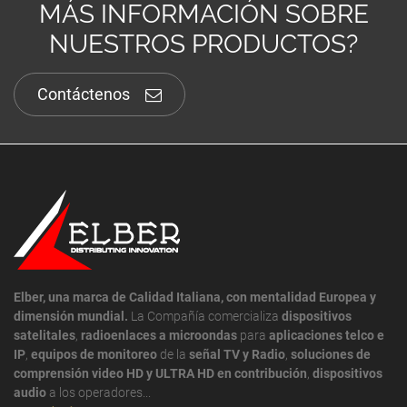
MÁS INFORMACIÓN SOBRE
NUESTROS PRODUCTOS?
Contáctenos
Elber, una marca de Calidad Italiana, con mentalidad Europea y
dimensión mundial.
La Compañía comercializa
dispositivos
satelitales
,
radioenlaces a microondas
para
aplicaciones telco e
IP
,
equipos de monitoreo
de la
señal TV y Radio
,
soluciones de
comprensión video HD y ULTRA HD en contribución
,
dispositivos
audio
a los operadores...