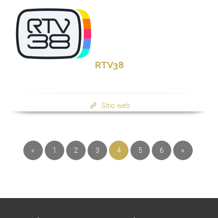
RTV38
Sitio web
«
1
2
3
4
5
6
»