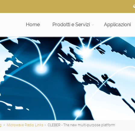
Home
Prodotti e Servizi
Applicazioni
g
Microwave Radio Links
CLEBER - The new multi-purpose platform