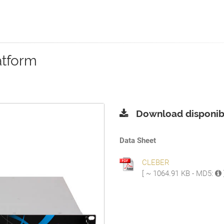
atform
Download disponibi
Data Sheet
CLEBER
[ ~ 1064.91 KB - MD5: