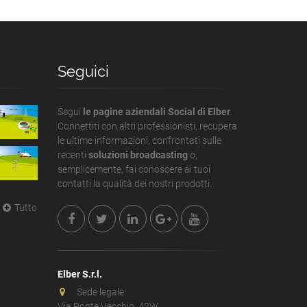
Seguici
Segui
le pagine aziendali Social di Elber
.
Connettiti con altri professionisti, recupera
le ultime informazioni, confrontati sulle
recenti
soluzioni broadcasting
o,
semplicemente, fai conoscere ai tuoi
contatti la qualità dei nostri prodotti.
Tutto
Elber S.r.l.
Sede legale:
Via Ponte Vecchio, 42W