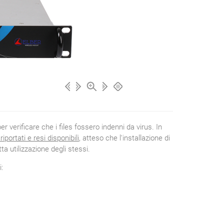
r verificare che i files fossero indenni da virus. In
portati e resi disponibili
, atteso che l'installazione di
ta utilizzazione degli stessi.
i: