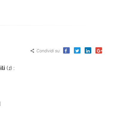
Condividi su
:
li
(
1
) :
]