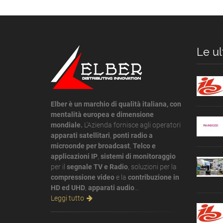
Le ul
Elber è un marchio di qualità italiana, con
mentalità europea e dimensione
mondiale.
L'Azienda fornisce agli operatori
apparati satellitari
,
ponti radio a
microonde per broadcast
,
Telco e
applicazioni IP
,
sistemi di monitoraggio
per il
segnale TV e Radio
, soluzioni per la
compressione video
e la
contribuzione in
HD ed UHD
,
apparati audio
...
Leggi tutto