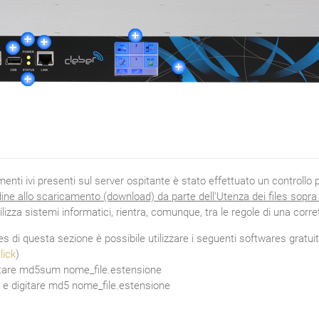
ti ivi presenti sul server ospitante è stato effettuato un controllo pe
rdine allo scaricamento (download) da parte dell'Utenza dei files sopra ri
ilizza sistemi informatici, rientra, comunque, tra le regole di una corret
files di questa sezione è possibile utilizzare i seguenti softwares gratuit
ick
)
igitare md5sum nome_file.estensione
 e digitare md5 nome_file.estensione