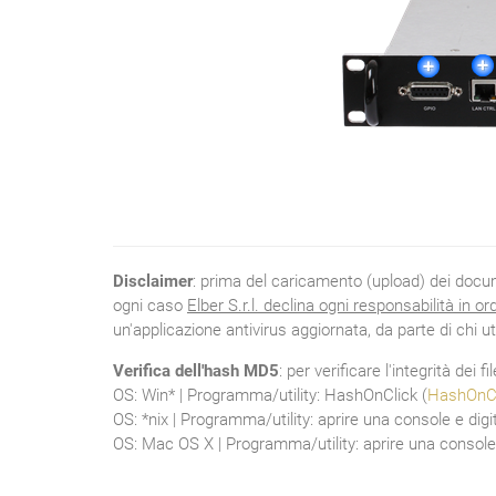
Disclaimer
: prima del caricamento (upload) dei documen
ogni caso
Elber S.r.l. declina ogni responsabilità in o
un'applicazione antivirus aggiornata, da parte di chi ut
Verifica dell'hash MD5
: per verificare l'integrità dei 
OS: Win* | Programma/utility: HashOnClick (
HashOnCl
OS: *nix | Programma/utility: aprire una console e d
OS: Mac OS X | Programma/utility: aprire una console