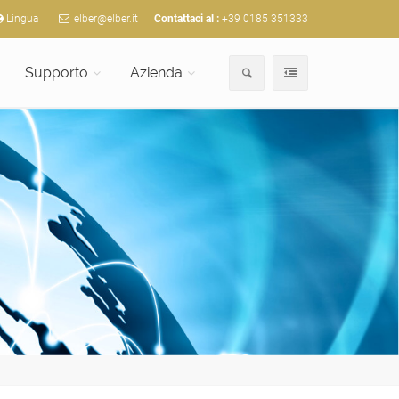
Lingua
elber@elber.it
Contattaci al :
+39 0185 351333
Supporto
Azienda