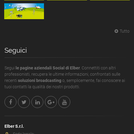
Tutto
Seguici
Segui
le pagine aziendali Social di Elber
. Connettiti con altri
professionisti, recupera le ultime informazioni, confrontati sulle
recenti
soluzioni broadcasting
o, semplicemente, fai conoscere ai
tuoi contatti la qualità dei nostri prodotti.
Elber S.r.l.
Sede legale: