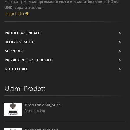
soluzioni per la
compressione video
e la
contribuzione in HD ed
UHD
,
apparati audio
...
Leggi tutto
PROFILO AZIENDALE
UFFICIO VENDITE
SUPPORTO
PRIVACY POLICY E COOKIES
NOTE LEGALI
Ultimi Prodotti
HS++LINK/SM_SPX+...
Broadcasting
HS++LINK/SM_SP+...