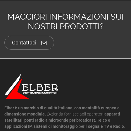
MAGGIORI INFORMAZIONI SUI
NOSTRI PRODOTTI?
Contattaci
Elber è un marchio di qualità italiana, con mentalità europea e
dimensione mondiale.
L'Azienda fornisce agli operatori
apparati
satellitari
,
ponti radio a microonde per broadcast
,
Telco e
applicazioni IP
,
sistemi di monitoraggio
per il
segnale TV e Radio
,