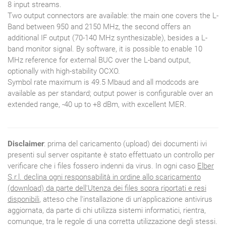
8 input streams.
Two output connectors are available: the main one covers the L-
Band between 950 and 2150 MHz, the second offers an
additional IF output (70-140 MHz synthesizable), besides a L-
band monitor signal. By software, it is possible to enable 10
MHz reference for external BUC over the L-band output,
optionally with high-stability OCXO.
Symbol rate maximum is 49.5 Mbaud and all modcods are
available as per standard; output power is configurable over an
extended range, -40 up to +8 dBm, with excellent MER.
Disclaimer
: prima del caricamento (upload) dei documenti ivi
presenti sul server ospitante è stato effettuato un controllo per
verificare che i files fossero indenni da virus. In ogni caso
Elber
S.r.l. declina ogni responsabilità in ordine allo scaricamento
(download) da parte dell'Utenza dei files sopra riportati e resi
disponibili
, atteso che l'installazione di un'applicazione antivirus
aggiornata, da parte di chi utilizza sistemi informatici, rientra,
comunque, tra le regole di una corretta utilizzazione degli stessi.