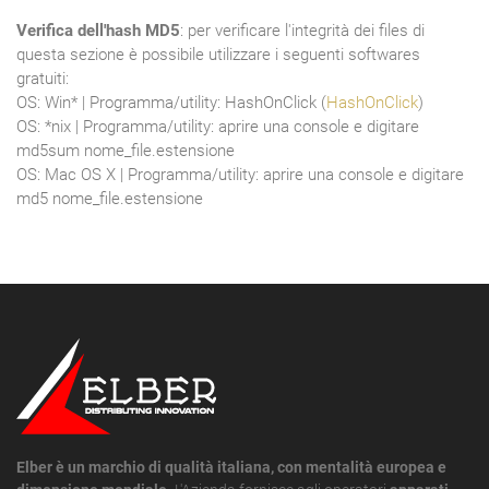
Verifica dell'hash MD5
: per verificare l'integrità dei files di
questa sezione è possibile utilizzare i seguenti softwares
gratuiti:
OS: Win* | Programma/utility: HashOnClick (
HashOnClick
)
OS: *nix | Programma/utility: aprire una console e digitare
md5sum nome_file.estensione
OS: Mac OS X | Programma/utility: aprire una console e digitare
md5 nome_file.estensione
Elber è un marchio di qualità italiana, con mentalità europea e