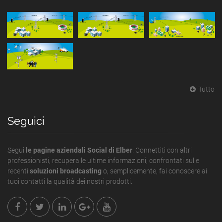
Tutto
Seguici
Segui
le pagine aziendali Social di Elber
. Connettiti con altri
professionisti, recupera le ultime informazioni, confrontati sulle
recenti
soluzioni broadcasting
o, semplicemente, fai conoscere ai
tuoi contatti la qualità dei nostri prodotti.