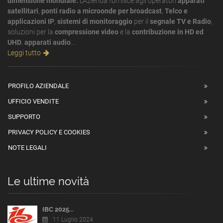
dimensione mondiale.
L'Azienda fornisce agli operatori
apparati
satellitari
,
ponti radio a microonde per broadcast
,
Telco e
applicazioni IP
,
sistemi di monitoraggio
per il
segnale TV e Radio
,
soluzioni per la
compressione video
e la
contribuzione in HD ed
UHD
,
apparati audio
...
Leggi tutto
PROFILO AZIENDALE
UFFICIO VENDITE
SUPPORTO
PRIVACY POLICY E COOKIES
NOTE LEGALI
Le ultime novità
IBC 2025...
11 Luglio 2024