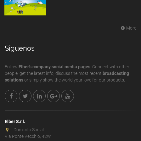
More
Síguenos
Follow
Elber's company social media pages
. Connect with other
people, get the latest info, discuss the most recent
broadcasting
solutions
or simply show the world your love for our products.
Elber S.r.l.
Domicilio Social:
Via Ponte Vecchio, 42W