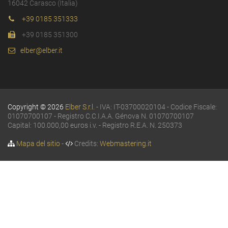
16042 Carasco (Italia)
+39 0185 351333
+39 0185 351300
elber@elber.it
Copyright © 2026
Elber S.r.l.
- IVA: IT-03700020104 - Codice Fiscale:
01070700107 - Registro C.C.I.A.A. Génova N. 01070700107
Capital: 100.000,00 euros i.v. - Registro R.E.A. N. 250373
Mapa del sitio
-
Credits:
Webmastering.it