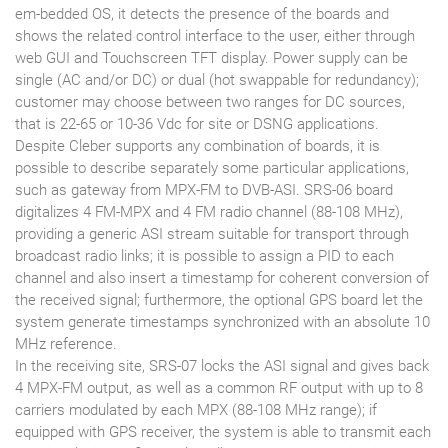
em-bedded OS, it detects the presence of the boards and
shows the related control interface to the user, either through
web GUI and Touchscreen TFT display. Power supply can be
single (AC and/or DC) or dual (hot swappable for redundancy);
customer may choose between two ranges for DC sources,
that is 22-65 or 10-36 Vdc for site or DSNG applications.
Despite Cleber supports any combination of boards, it is
possible to describe separately some particular applications,
such as gateway from MPX-FM to DVB-ASI. SRS-06 board
digitalizes 4 FM-MPX and 4 FM radio channel (88-108 MHz),
providing a generic ASI stream suitable for transport through
broadcast radio links; it is possible to assign a PID to each
channel and also insert a timestamp for coherent conversion of
the received signal; furthermore, the optional GPS board let the
system generate timestamps synchronized with an absolute 10
MHz reference.
In the receiving site, SRS-07 locks the ASI signal and gives back
4 MPX-FM output, as well as a common RF output with up to 8
carriers modulated by each MPX (88-108 MHz range); if
equipped with GPS receiver, the system is able to transmit each