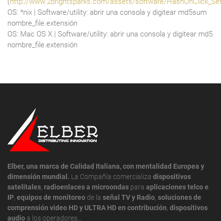
(
http://www.2brightsparks.com/assets/software/HashOnClick_Se
OS: *nix | Software/utility: abrir una consola y digitear md5sum
nombre_file.extensión
OS: Mac OS X | Software/utility: abrir una consola y digitear md5
nombre_file.extensión
Elber, una marca de Calidad Italiana, con mentalidad Europea y
dimensión mundial.
La Compañía comercializa
dispositivos
satelitales
,
radioenlaces a microondas
para
aplicaciones telco e
IP
,
equipos de monitoreo
de la
señal TV y Radio
,
soluciones de
comprensión video HD y ULTRA HD en contribución
,
dispositivos
audio
a los operadores...