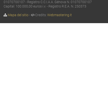
01070700107 - Registro C.C.I.A.A. Génova N. 01070700107
Capital: 100.000,00 euros i.v. - Registro R.E.A. N. 250373
Mapa del sitio
-
Credits:
Webmastering.it