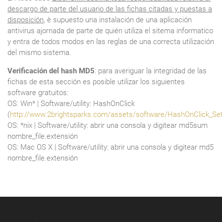
descargo de parte del usuario de las fichas citadas y puestas a
disposición
, è supuesto una instalación de una aplicación
antivirus ajornada de parte de quién utiliza el sitema informatico
y entra de todos modos en las reglas de una correcta utilización
del mismo sistema.
Verificación del hash MD5
: para averiguar la integridad de las
fichas de esta sección es posible utilizar los siguientes
software gratuitos:
OS: Win* | Software/utility: HashOnClick
(
http://www.2brightsparks.com/assets/software/HashOnClick_Se
OS: *nix | Software/utility: abrir una consola y digitear md5sum
nombre_file.extensión
OS: Mac OS X | Software/utility: abrir una consola y digitear md5
nombre_file.extensión