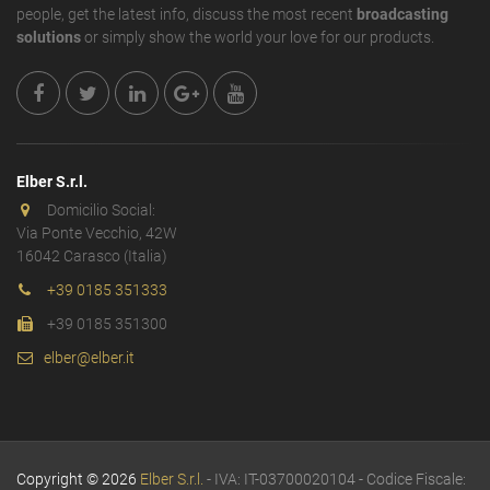
people, get the latest info, discuss the most recent
broadcasting
solutions
or simply show the world your love for our products.
Elber S.r.l.
Domicilio Social:
Via Ponte Vecchio, 42W
16042 Carasco (Italia)
+39 0185 351333
+39 0185 351300
elber@elber.it
Copyright © 2026
Elber S.r.l.
- IVA: IT-03700020104 - Codice Fiscale: