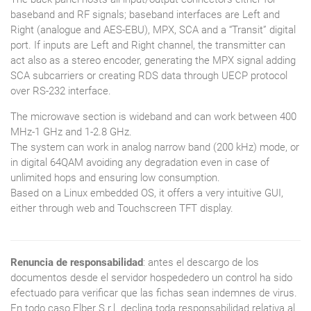
baseband and RF signals; baseband interfaces are Left and
Right (analogue and AES-EBU), MPX, SCA and a “Transit” digital
port. If inputs are Left and Right channel, the transmitter can
act also as a stereo encoder, generating the MPX signal adding
SCA subcarriers or creating RDS data through UECP protocol
over RS-232 interface.
The microwave section is wideband and can work between 400
MHz-1 GHz and 1-2.8 GHz.
The system can work in analog narrow band (200 kHz) mode, or
in digital 64QAM avoiding any degradation even in case of
unlimited hops and ensuring low consumption.
Based on a Linux embedded OS, it offers a very intuitive GUI,
either through web and Touchscreen TFT display.
Renuncia de responsabilidad
: antes el descargo de los
documentos desde el servidor hospededero un control ha sido
efectuado para verificar que las fichas sean indemnes de virus.
En todo caso
Elber S.r.l. declina toda responsabilidad relativa al