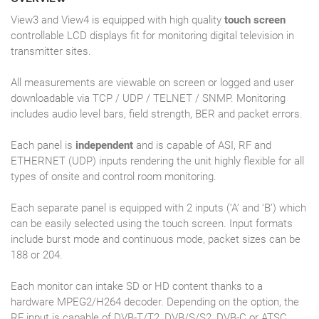
View3 and View4 is equipped with high quality
touch screen
controllable LCD displays fit for monitoring digital television in
transmitter sites.
All measurements are viewable on screen or logged and user
downloadable via TCP / UDP / TELNET / SNMP. Monitoring
includes audio level bars, field strength, BER and packet errors.
Each panel is
independent
and is capable of ASI, RF and
ETHERNET (UDP) inputs rendering the unit highly flexible for all
types of onsite and control room monitoring.
Each separate panel is equipped with 2 inputs (‘A’ and ‘B’) which
can be easily selected using the touch screen. Input formats
include burst mode and continuous mode, packet sizes can be
188 or 204.
Each monitor can intake SD or HD content thanks to a
hardware MPEG2/H264 decoder. Depending on the option, the
RF input is capable of DVB-T/T2, DVB/S/S2, DVB-C or ATSC.