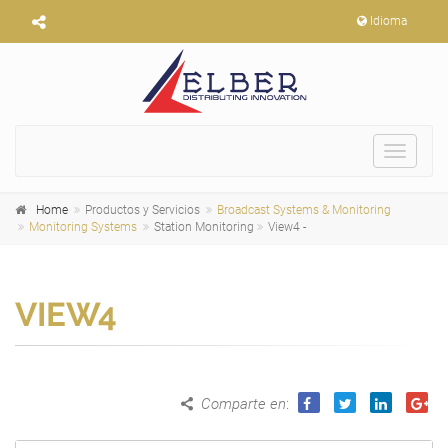
Idioma
Toggle
navigat
Home
Productos y Servicios
Broadcast Systems & Monitoring
Monitoring Systems
Station Monitoring
View4 -
VIEW4
Comparte en
: