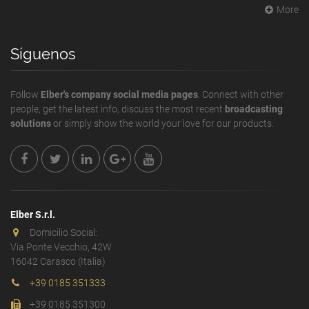
More
Síguenos
Follow
Elber's company social media pages
. Connect with other
people, get the latest info, discuss the most recent
broadcasting
solutions
or simply show the world your love for our products.
Elber S.r.l.
Domicilio Social:
Via Ponte Vecchio, 42W
16042 Carasco (Italia)
+39 0185 351333
+39 0185 351300