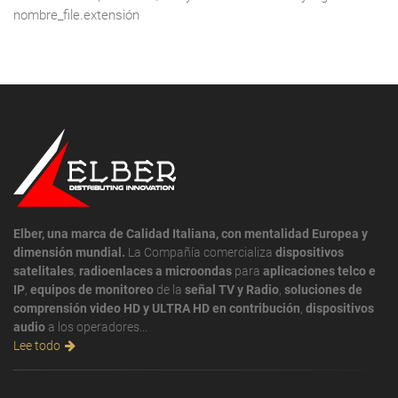
nombre_file.extensión
Elber, una marca de Calidad Italiana, con mentalidad Europea y
dimensión mundial.
La Compañía comercializa
dispositivos
satelitales
,
radioenlaces a microondas
para
aplicaciones telco e
IP
,
equipos de monitoreo
de la
señal TV y Radio
,
soluciones de
comprensión video HD y ULTRA HD en contribución
,
dispositivos
audio
a los operadores...
Lee todo