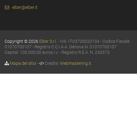
elber@elber.it
Copyright © 2026
Elber S.r.l.
- IVA: IT-03700020104 - Codice Fiscale:
01070700107 - Registro C.C.I.A.A. Génova N. 01070700107
Capital: 100.000,00 euros i.v. - Registro R.E.A. N. 250373
Mapa del sitio
-
Credits:
Webmastering.it