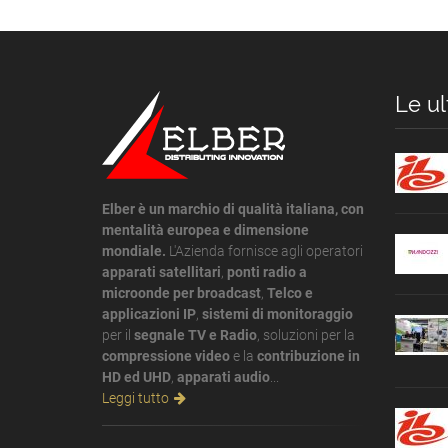
Le ul
Elber è un marchio di qualità italiana, con
mentalità europea e dimensione
mondiale.
L'Azienda fornisce agli operatori
apparati satellitari
,
ponti radio a
microonde per broadcast
,
Telco e
applicazioni IP
,
sistemi di monitoraggio
per il
segnale TV e Radio
, soluzioni per la
compressione video
e la
contribuzione in
HD ed UHD
,
apparati audio
...
Leggi tutto