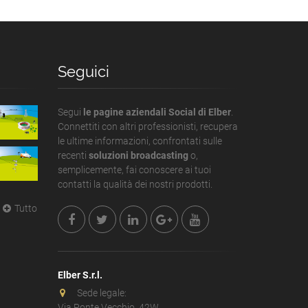
Seguici
Segui
le pagine aziendali Social di Elber
.
Connettiti con altri professionisti, recupera
le ultime informazioni, confrontati sulle
recenti
soluzioni broadcasting
o,
semplicemente, fai conoscere ai tuoi
contatti la qualità dei nostri prodotti.
Tutto
Elber S.r.l.
Sede legale:
Via Ponte Vecchio, 42W