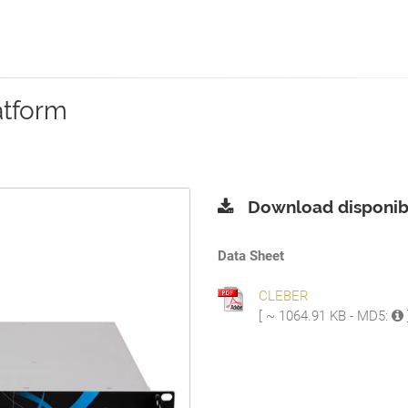
atform
Download disponibi
Data Sheet
CLEBER
[ ~ 1064.91 KB - MD5: