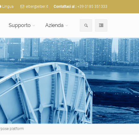
Lingua
elber@elber.it
Contattaci al :
+39 0185 351333
Supporto
Azienda
rpose platform