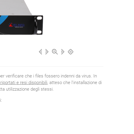
r verificare che i files fossero indenni da virus. In
portati e resi disponibili
, atteso che l'installazione di
ta utilizzazione degli stessi.
i: