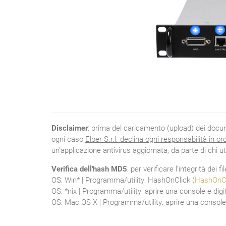
Disclaimer
: prima del caricamento (upload) dei documen
ogni caso
Elber S.r.l. declina ogni responsabilità in o
un'applicazione antivirus aggiornata, da parte di chi ut
Verifica dell'hash MD5
: per verificare l'integrità dei 
OS: Win* | Programma/utility: HashOnClick (
HashOnCl
OS: *nix | Programma/utility: aprire una console e d
OS: Mac OS X | Programma/utility: aprire una console