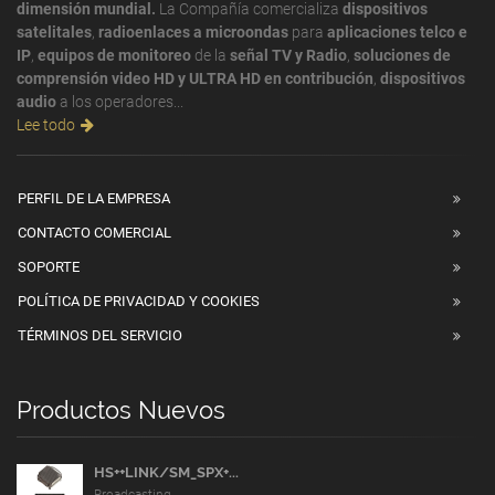
dimensión mundial.
La Compañía comercializa
dispositivos
satelitales
,
radioenlaces a microondas
para
aplicaciones telco e
IP
,
equipos de monitoreo
de la
señal TV y Radio
,
soluciones de
comprensión video HD y ULTRA HD en contribución
,
dispositivos
audio
a los operadores...
Lee todo
PERFIL DE LA EMPRESA
CONTACTO COMERCIAL
SOPORTE
POLÍTICA DE PRIVACIDAD Y COOKIES
TÉRMINOS DEL SERVICIO
Productos Nuevos
HS++LINK/SM_SPX+...
Broadcasting