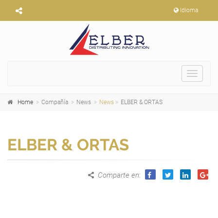
Idioma
Toggle
navigat
Home
Compañía
News
News
ELBER & ORTAS
ELBER & ORTAS
Comparte en
: