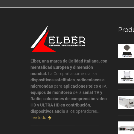
Prod
Elber, una marca de Calidad Italiana, con
mentalidad Europea y dimensión
mundial.
La Compañía comercializa
dispositivos satelitales
,
radioenlaces a
microondas
para
aplicaciones telco e IP
,
equipos de monitoreo
de la
señal TV y
Radio
,
soluciones de comprensión video
HD y ULTRA HD en contribución
,
dispositivos audio
a los operadores...
Lee todo