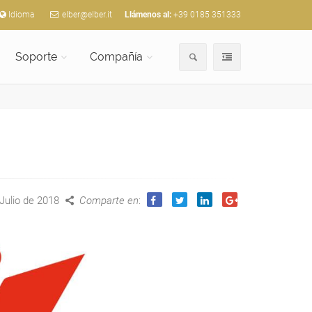
Idioma
elber@elber.it
Llámenos al:
+39 0185 351333
Soporte
Compañía
Julio de 2018
Comparte en
: