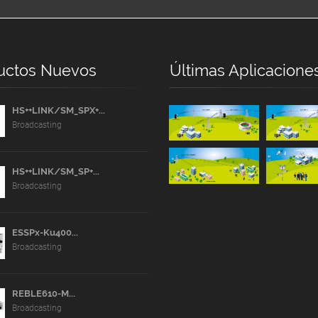
uctos Nuevos
Últimas Aplicacione
HS++LINK/SM_SPX+...
Broadcasting
HS++LINK/SM_SP+...
Broadcasting
ESSPx-Ku400...
Broadcasting
REBLE610-M...
Broadcasting