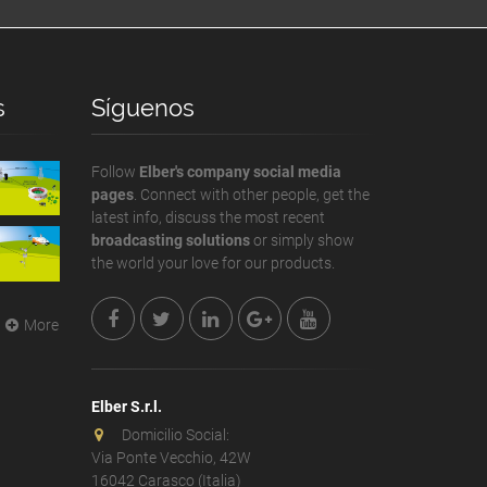
s
Síguenos
Follow
Elber's company social media
pages
. Connect with other people, get the
latest info, discuss the most recent
broadcasting solutions
or simply show
the world your love for our products.
More
Elber S.r.l.
Domicilio Social:
Via Ponte Vecchio, 42W
16042 Carasco (Italia)