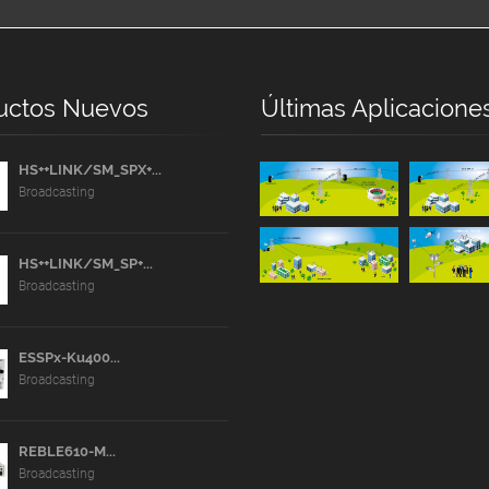
uctos Nuevos
Últimas Aplicacione
HS++LINK/SM_SPX+...
Broadcasting
HS++LINK/SM_SP+...
Broadcasting
ESSPx-Ku400...
Broadcasting
REBLE610-M...
Broadcasting