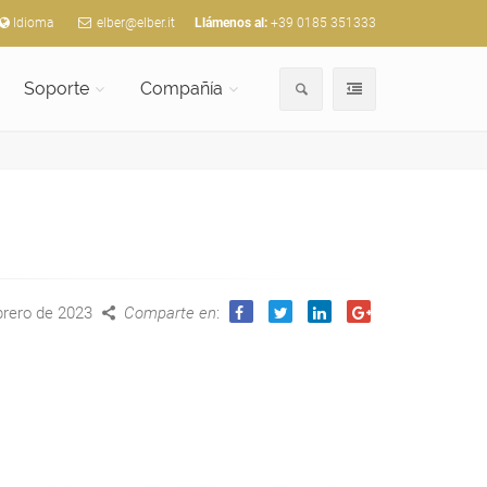
Idioma
elber@elber.it
Llámenos al:
+39 0185 351333
Soporte
Compañía
rero de 2023
Comparte en
: