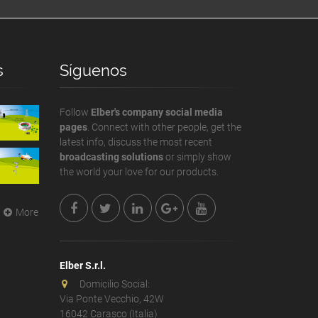
s
Síguenos
Follow
Elber's company social media
pages
. Connect with other people, get the
latest info, discuss the most recent
broadcasting solutions
or simply show
the world your love for our products.
More
Elber S.r.l.
Domicilio Social:
Via Ponte Vecchio, 42W
16042 Carasco (Italia)