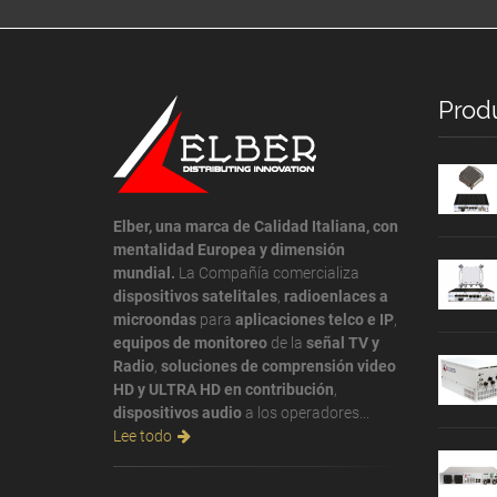
Prod
Elber, una marca de Calidad Italiana, con
mentalidad Europea y dimensión
mundial.
La Compañía comercializa
dispositivos satelitales
,
radioenlaces a
microondas
para
aplicaciones telco e IP
,
equipos de monitoreo
de la
señal TV y
Radio
,
soluciones de comprensión video
HD y ULTRA HD en contribución
,
dispositivos audio
a los operadores...
Lee todo