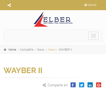
Idioma
Toggle
navigat
Home
Compañía
News
News
WAYBER II
WAYBER II
Comparte en
: