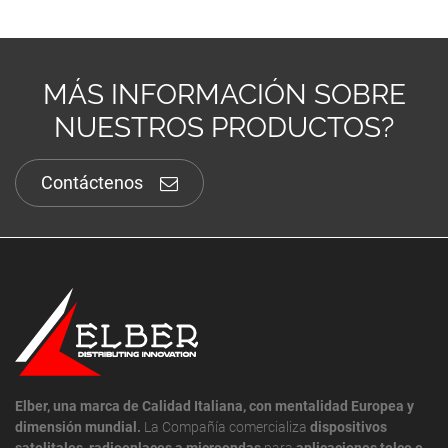
MÁS INFORMACIÓN SOBRE
NUESTROS PRODUCTOS?
Contáctenos
Elber, una marca de Calidad Italiana, con mentalidad Europea y
dimensión mundial.
La Compañía comercializa
dispositivos
satelitales
,
radioenlaces a microondas
para
aplicaciones telco e