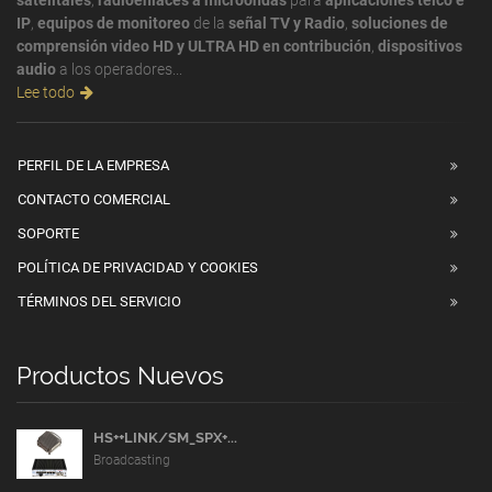
IP
,
equipos de monitoreo
de la
señal TV y Radio
,
soluciones de
comprensión video HD y ULTRA HD en contribución
,
dispositivos
audio
a los operadores...
Lee todo
PERFIL DE LA EMPRESA
CONTACTO COMERCIAL
SOPORTE
POLÍTICA DE PRIVACIDAD Y COOKIES
TÉRMINOS DEL SERVICIO
Productos Nuevos
HS++LINK/SM_SPX+...
Broadcasting