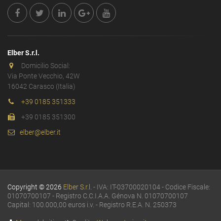
Elber S.r.l.
Domicilio Social:
Via Ponte Vecchio, 42W
16042 Carasco (Italia)
+39 0185 351333
+39 0185 351300
elber@elber.it
Copyright © 2026
Elber S.r.l.
- IVA: IT-03700020104 - Codice Fiscale:
01070700107 - Registro C.C.I.A.A. Génova N. 01070700107
Capital: 100.000,00 euros i.v. - Registro R.E.A. N. 250373